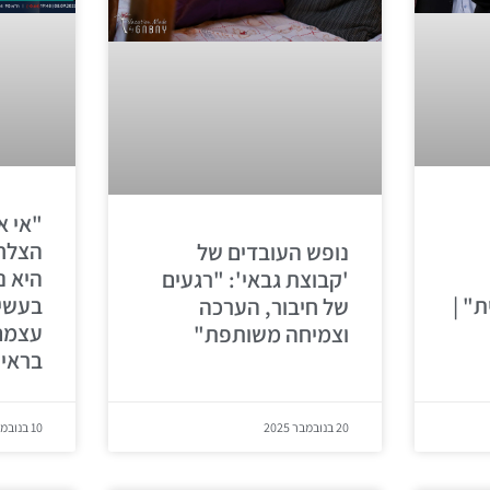
"אי א
הצלחה
נופש העובדים של
היא נ
'קבוצת גבאי': "רגעים
" |
בעשיי
של חיבור, הערכה
עצמם"
וצמיחה משותפת"
בראיו
20 בנובמבר 2025
10 בנובמבר 2025