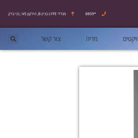
*8809
מגדלי LYFE בניין B, הירקון 5א', בני ברק
ויקטים
מדיה
צור קשר