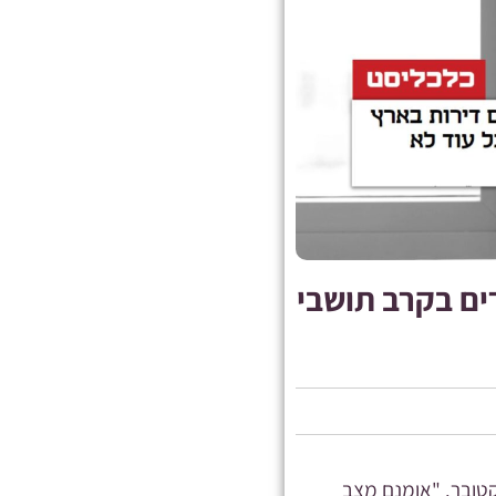
רים בקרב תושבי
בוצת גבאי, אינו מודאג מהזעזוע בשוק נדל"ן בעקבות מלחמת ה-7 באוקטובר. "אומנם מצב