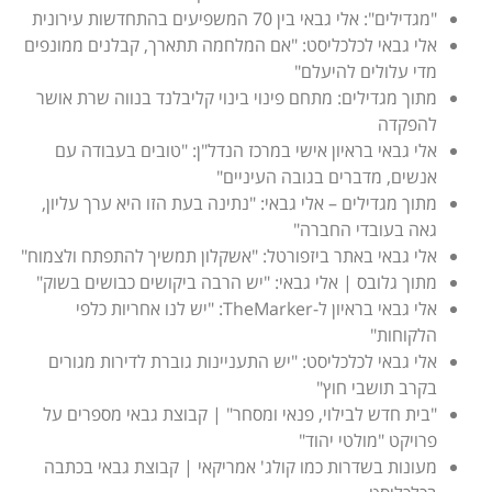
"מגדילים": אלי גבאי בין 70 המשפיעים בהתחדשות עירונית
אלי גבאי לכלכליסט: "אם המלחמה תתארך, קבלנים ממונפים
מדי עלולים להיעלם"
מתוך מגדילים: מתחם פינוי בינוי קליבלנד בנווה שרת אושר
להפקדה
אלי גבאי בראיון אישי במרכז הנדל"ן: "טובים בעבודה עם
אנשים, מדברים בגובה העיניים"
מתוך מגדילים – אלי גבאי: "נתינה בעת הזו היא ערך עליון,
גאה בעובדי החברה"
אלי גבאי באתר ביזפורטל: "אשקלון תמשיך להתפתח ולצמוח"
מתוך גלובס | אלי גבאי: "יש הרבה ביקושים כבושים בשוק"
אלי גבאי בראיון ל-TheMarker: "יש לנו אחריות כלפי
הלקוחות"
אלי גבאי לכלכליסט: "יש התעניינות גוברת לדירות מגורים
בקרב תושבי חוץ"
"בית חדש לבילוי, פנאי ומסחר" | קבוצת גבאי מספרים על
פרויקט "מולטי יהוד"
מעונות בשדרות כמו קולג' אמריקאי | קבוצת גבאי בכתבה