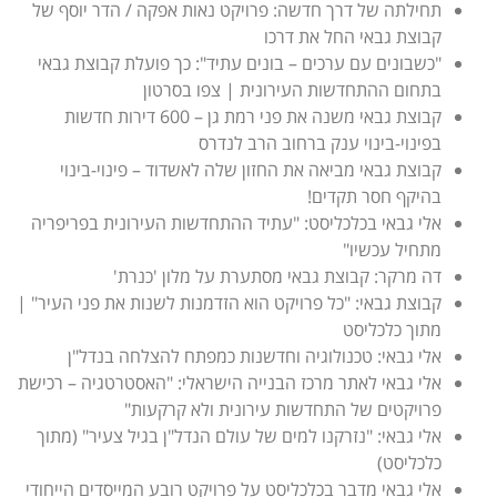
תחילתה של דרך חדשה: פרויקט נאות אפקה / הדר יוסף של
קבוצת גבאי החל את דרכו
"כשבונים עם ערכים – בונים עתיד": כך פועלת קבוצת גבאי
בתחום ההתחדשות העירונית | צפו בסרטון
קבוצת גבאי משנה את פני רמת גן – 600 דירות חדשות
בפינוי-בינוי ענק ברחוב הרב לנדרס
קבוצת גבאי מביאה את החזון שלה לאשדוד – פינוי-בינוי
בהיקף חסר תקדים!
אלי גבאי בכלכליסט: "עתיד ההתחדשות העירונית בפריפריה
מתחיל עכשיו"
דה מרקר: קבוצת גבאי מסתערת על מלון 'כנרת'
קבוצת גבאי: "כל פרויקט הוא הזדמנות לשנות את פני העיר" |
מתוך כלכליסט
אלי גבאי: טכנולוגיה וחדשנות כמפתח להצלחה בנדל"ן
אלי גבאי לאתר מרכז הבנייה הישראלי: "האסטרטגיה – רכישת
פרויקטים של התחדשות עירונית ולא קרקעות"
אלי גבאי: "נזרקנו למים של עולם הנדל"ן בגיל צעיר" (מתוך
כלכליסט)
אלי גבאי מדבר בכלכליסט על פרויקט רובע המייסדים הייחודי