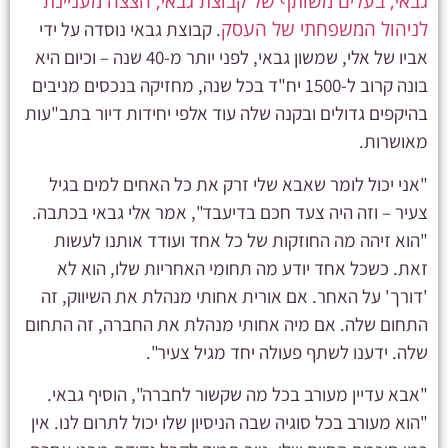
גבאי, בעלים משותף של קבוצת גבאי, הצצה מעניינת
לניהול המשפחתי של העסק
. קבוצת גבאי נוסדה על ידי
אביו של אלי, שמשון גבאי, לפני יותר מ-40 שנה – וכיום היא
בונה קרוב ל-1500 יח"ד בכל שנה, מחזיקה בנכסים מניבים
בהיקפים גדולים ובקנה שלה עוד אלפי יחידות דיור בתב"עות
מאושרות.
"אני יכול לומר שאבא שלי זרק את כל האחים למים בגיל
צעיר – וזה היה צעד חכם בדיעבד", אמר אלי גבאי בכתבה.
"הוא זיהה מה החוזקות של כל אחד ועודד אותנו לעשות
זאת. כשכל אחד יודע מה תחומי האחריות שלו, הוא לא
'דורך' על האחר. אם אורית אחותי מנהלת את השיווק, זה
התחום שלה. אם מיה אחותי מנהלת את החברה, זה התחום
שלה. ידענו לשתף פעולה יחד מגיל צעיר".
"אבא עדיין מעורב בכל מה שקשור לחברה", הוסיף גבאי.
"הוא מעורב בכל סוגיה שבה הניסיון שלו יכול לתרום לנו. אין