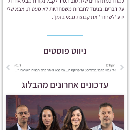
כמו חוכמת החיים שלו. טוב תמיד לקבל נקודת מבט אחרת
על דברים. בניגוד לחברות משפחתיות לא מעטות, אבא שלי
ידע 'לשחרר' את קבוצת גבאי בזמן".
ניווט פוסטים
הקודם
הבא
אלי גבאי מדבר בכלכליסט על פרויקט רובע המייסדים הייחודי
אלי גבאי לאתר מרכז הבנייה הישראלי: "האסטרטגיה – רכישת פרויקטים של התחדשות עירונית ולא קרקעות"
עדכונים אחרונים מהבלוג